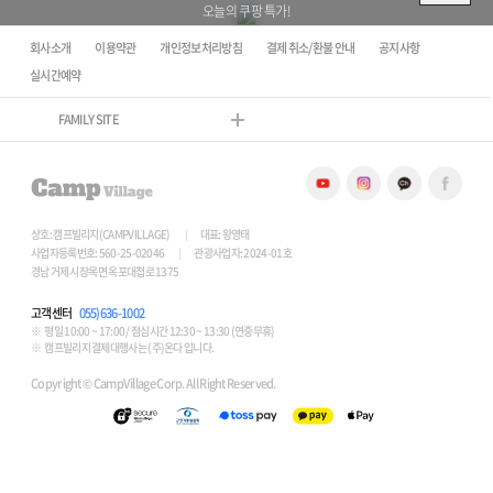
오늘의 쿠팡 특가!
회사소개
이용약관
개인정보처리방침
결제 취소/환불 안내
공지사항
실시간예약
FAMILY SITE
상호: 캠프빌리지(CAMPVILLAGE)
대표: 왕영태
사업자등록번호: 560-25-02046
관광사업자: 2024-01호
경남 거제시 장목면 옥포대첩로 1375
고객센터
055)636-1002
평일 10:00 ~ 17:00 / 점심시간 12:30 ~ 13:30 (연중무휴)
캠프빌리지 결제대행사는 (주)온다 입니다.
Copyright © CampVillage Corp. All Right Reserved.