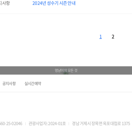
지사항
2024년 성수기 시즌 안내
1
2
멍냥이의 모든 것
공지사항
실시간예약
0-25-02046
관광사업자: 2024-01호
경남 거제시 장목면 옥포대첩로 1375